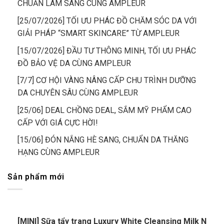
CHUẨN LÂM SÀNG CÙNG AMPLEUR
[25/07/2026] TỐI ƯU PHÁC ĐỒ CHĂM SÓC DA VỚI
GIẢI PHÁP “SMART SKINCARE” TỪ AMPLEUR
[15/07/2026] ĐẦU TƯ THÔNG MINH, TỐI ƯU PHÁC
ĐỒ BẢO VỆ DA CÙNG AMPLEUR
[7/7] CƠ HỘI VÀNG NÂNG CẤP CHU TRÌNH DƯỠNG
DA CHUYÊN SÂU CÙNG AMPLEUR
[25/06] DEAL CHỒNG DEAL, SẮM MỸ PHẨM CAO
CẤP VỚI GIÁ CỰC HỜI!
[15/06] ĐÓN NẮNG HÈ SANG, CHUẨN DA THĂNG
HẠNG CÙNG AMPLEUR
Sản phẩm mới
[MINI] Sữa tẩy trang Luxury White Cleansing Milk N