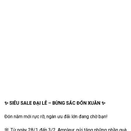
✨ SIÊU SALE ĐẠI LỄ – BỪNG SẮC ĐÓN XUÂN ✨
Đón năm mới rực rỡ, ngàn ưu đãi lớn đang chờ bạn!
🌸 Từ ngày 28/1 đến 3/2, Ampleur gửi tặng những phần quà