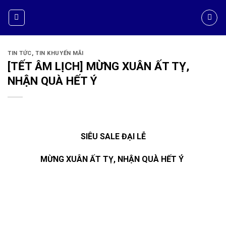
TIN TỨC
,
TIN KHUYẾN MÃI
[TẾT ÂM LỊCH] MỪNG XUÂN ẤT TỴ,
NHẬN QUÀ HẾT Ý
SIÊU SALE ĐẠI LỄ
MỪNG XUÂN ẤT TỴ, NHẬN QUÀ HẾT Ý