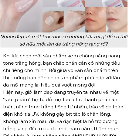
Người đẹp xứ mặt trời mọc có những bật mí gì để có thể
sở hữu một làn da trắng hồng rạng rỡ?
Khi lựa chọn một sản phẩm kem chống nắng nâng
tone trắng hồng, bạn chắc chắn cần có những tiêu
chí riêng cho mình. Bởi giữa vô vàn sản phẩm trên
thị trường bạn nên chọn sản phẩm phù hợp với làn
da mới mang lại hiệu quả vượt mong đợi.
Hiện nay, giới làm đẹp đang truyền tai nhau về một
“siêu phẩm” hội tụ đủ mọi tiêu chí : thành phần an
toàn, nâng tone trắng hồng tự nhiên, bảo vệ da toàn
diện khỏi tia UV, không gây bít tắc lỗ chân lông,
không làm xỉn màu da, và đặc biệt là hỗ trợ dưỡng
trắng sáng đều màu da, mờ thâm nám, thâm mụn
Đó chính là Kem chống nắng
AMPLEUR LUXURY