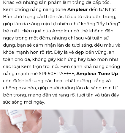
Khác với những sản phẩm làm trắng da cấp tốc,
kem chống nắng nâng tone
Ampleur
đến từ Nhật
Bản chú trọng cải thiện sắc tố da từ sâu bên trong,
giúp làn da sáng mịn tự nhiên chứ không “tẩy trắng”
bề mặt. Hiệu quả của Ampleur có thể không đến
ngay trong một đêm, nhưng chỉ sau vài tuần sử
dụng, bạn sẽ cảm nhận làn da tươi sáng, đều màu và
khỏe mạnh hơn rõ rệt. Đây là vẻ đẹp bền vững, an
toàn cho da, không gây kích ứng hay bào mòn như
các loại kem trộn trôi nổi. Bên cạnh khả năng chống
nắng mạnh mẽ SPF50+ PA++++,
Ampleur Tone Up
còn được bổ sung các hoạt chất dưỡng trắng và
chống oxy hóa, giúp nuôi dưỡng làn da sáng mịn từ
bên trong, mang đến vẻ rạng rỡ, tươi tắn và tràn đầy
sức sống mỗi ngày.