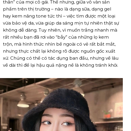
thân” của mọi cô gái. Thế nhưng, giữa vô vàn sản
phẩm trên thị trường – nào là dạng sữa, dạng gel
hay kem nâng tone tức thì – việc tìm được một loại
vừa bảo vệ da, vừa giúp da sáng mịn tự nhiên thật sự
không dễ dàng. Tuy nhiên, vì muốn trắng nhanh mà
rất nhiều bạn đã rơi vào “bẫy” của những lọ kem
trộn, mà hình thức nhìn bề ngoài có vẻ rất bắt mắt,
nhưng thực chất lại không rõ được nguồn gốc xuất
xứ. Chúng có thể có tác dụng ban đầu, nhưng về lâu
về dài thì để lại hậu quả nặng nề là không tránh khỏi.