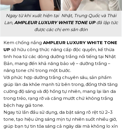
Ngay từ khi xuất hiện tại Nhật, Trung Quốc và Thái
Lan,
AMPLEUR LUXURY WHITE TONE UP
đã lập tức
được các chị em săn đón
Kem chống nắng
AMPLEUR LUXURY WHITE TONE
UP
sở hữu công thức nâng cấp độc quyền, kế thừa
tinh hoa từ các dòng dưỡng trắng nổi tiếng tại Nhật
Bản, mang đến khả năng bảo vệ – dưỡng trắng –
nâng tone chỉ trong một bước.
Với phức hợp dưỡng trắng chuyên sâu, sản phẩm
giúp làn da khỏe mạnh từ bên trong, đồng thời tăng
cường độ sáng và độ hồng tự nhiên, mang lại làn da
trong trẻo, rạng rỡ và căng mướt chứ không trắng
bệch hay giả tone.
Ngay từ lần đầu sử dụng, da bật sáng rõ rệt từ 2–3
tone, tạo hiệu ứng sáng mịn tự nhiên suốt nhiều giờ,
giúp bạn tự tin tỏa sáng cả ngày dài mà không lo xỉn