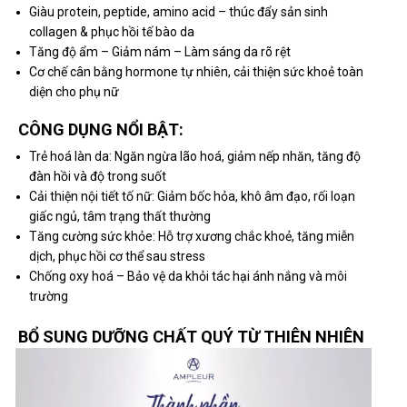
Giàu protein, peptide, amino acid – thúc đẩy sản sinh
collagen & phục hồi tế bào da
Tăng độ ẩm – Giảm nám – Làm sáng da rõ rệt
Cơ chế cân bằng hormone tự nhiên, cải thiện sức khoẻ toàn
diện cho phụ nữ
CÔNG DỤNG NỔI BẬT:
Trẻ hoá làn da: Ngăn ngừa lão hoá, giảm nếp nhăn, tăng độ
đàn hồi và độ trong suốt
Cải thiện nội tiết tố nữ: Giảm bốc hỏa, khô âm đạo, rối loạn
giấc ngủ, tâm trạng thất thường
Tăng cường sức khỏe: Hỗ trợ xương chắc khoẻ, tăng miễn
dịch, phục hồi cơ thể sau stress
Chống oxy hoá – Bảo vệ da khỏi tác hại ánh nắng và môi
trường
BỔ SUNG DƯỠNG CHẤT QUÝ TỪ THIÊN NHIÊN