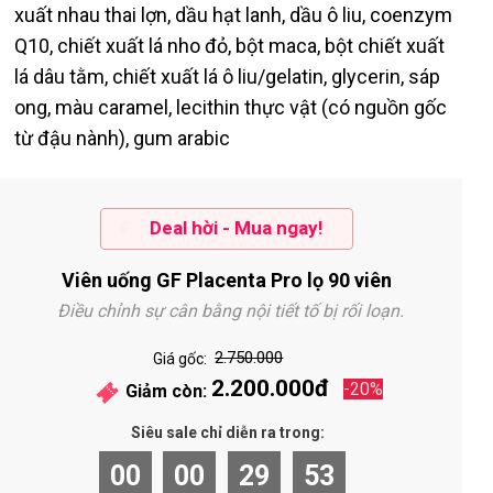
xuất nhau thai lợn, dầu hạt lanh, dầu ô liu, coenzym
Q10, chiết xuất lá nho đỏ, bột maca, bột chiết xuất
lá dâu tằm, chiết xuất lá ô liu/gelatin, glycerin, sáp
ong, màu caramel, lecithin thực vật (có nguồn gốc
từ đậu nành), gum arabic
Deal hời - Mua ngay!
Viên uống GF Placenta Pro lọ 90 viên
Điều chỉnh sự cân bằng nội tiết tố bị rối loạn.
2.750.000
Giá gốc:
2.200.000đ
-20%
Giảm còn:
Siêu sale chỉ diễn ra trong:
00
00
29
53