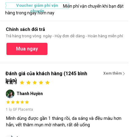
Voucher giảm phí vận
Miễn phí vận chuyển khi bạn đặt
chuyển
hàng trong ngày hôm nay
Chính sách đổi trả
Trả hàng trong vòng ngày - Hủy đơn dễ dàng - Hoàn hàng miễn phí
Mua ngay
Đánh giá của khách hàng (1245 bình
Xem thêm
luận)
4.8
/5
Thanh Huyền
1 lọ GF Placenta
Mình dùng được gần 1 tháng rồi, da sáng và đều màu hơn
hẳn, vết thâm mụn mờ nhanh, rất dễ uống