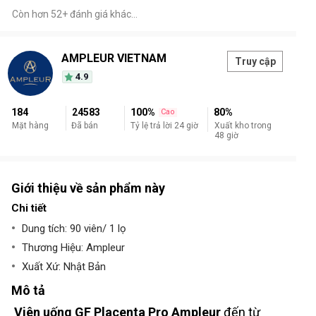
Còn hơn 52+ đánh giá khác…
AMPLEUR VIETNAM
Truy cập
4.9
184
24583
100%
80%
Cao
Tỷ lệ trả lời 24 giờ
Mặt hàng
Đã bán
Xuất kho trong
48 giờ
Giới thiệu về sản phẩm này
Chi tiết
Dung tích: 90 viên/ 1 lọ
Thương Hiệu: Ampleur
Xuất Xứ: Nhật Bản
Mô tả
Viên uống GF Placenta Pro Ampleur
đến từ