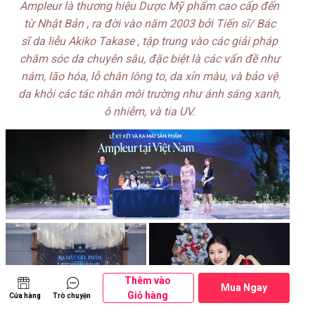
Ampleur là thương hiệu Dược Mỹ phẩm cao cấp đến
từ Nhật Bản , ra đời vào năm 2003 bởi Tiến sĩ/ Bác
sĩ da liễu Akiko Takase , tập trung vào các giải pháp
chăm sóc da chuyên sâu, đặc biệt là các vấn đề như
nám, lão hóa, lỗ chân lông to, da xỉn màu, và bảo vệ
da khỏi các tác nhân môi trường như ánh sáng xanh,
ô nhiễm, và tia UV.
Thêm vào
Mua Ngay
Giỏ hàng
Trò chuyện
Cửa hàng