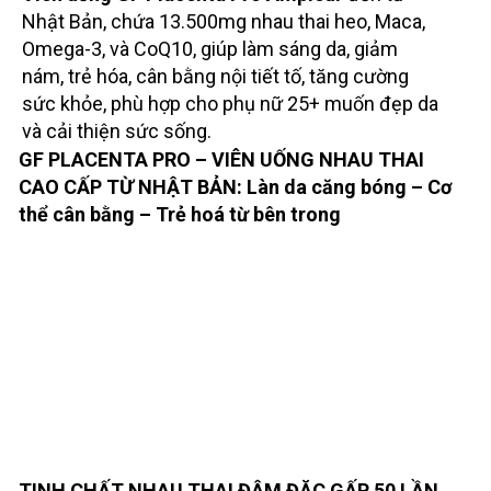
Nhật Bản, chứa 13.500mg nhau thai heo, Maca,
Omega-3, và CoQ10, giúp làm sáng da, giảm
nám, trẻ hóa, cân bằng nội tiết tố, tăng cường
sức khỏe, phù hợp cho phụ nữ 25+ muốn đẹp da
và cải thiện sức sống.
GF PLACENTA PRO – VIÊN UỐNG NHAU THAI
CAO CẤP TỪ NHẬT BẢN: Làn da căng bóng – Cơ
thể cân bằng – Trẻ hoá từ bên trong
TINH CHẤT NHAU THAI ĐẬM ĐẶC GẤP 50 LẦN