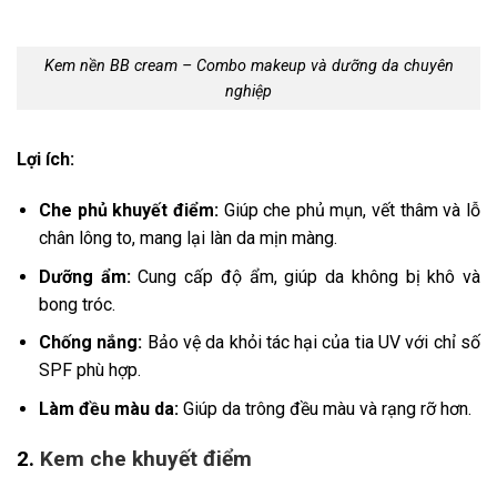
Kem nền BB cream – Combo makeup và dưỡng da chuyên
nghiệp
Lợi ích:
Che phủ khuyết điểm:
Giúp che phủ mụn, vết thâm và lỗ
chân lông to, mang lại làn da mịn màng.
Dưỡng ẩm:
Cung cấp độ ẩm, giúp da không bị khô và
bong tróc.
Chống nắng:
Bảo vệ da khỏi tác hại của tia UV với chỉ số
SPF phù hợp.
Làm đều màu da:
Giúp da trông đều màu và rạng rỡ hơn.
2.
Kem che khuyết điểm