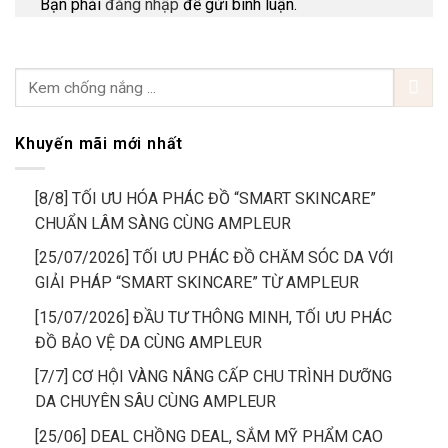
Bạn phải
đăng nhập
để gửi bình luận.
Khuyến mãi mới nhất
[8/8] TỐI ƯU HÓA PHÁC ĐỒ “SMART SKINCARE”
CHUẨN LÂM SÀNG CÙNG AMPLEUR
[25/07/2026] TỐI ƯU PHÁC ĐỒ CHĂM SÓC DA VỚI
GIẢI PHÁP “SMART SKINCARE” TỪ AMPLEUR
[15/07/2026] ĐẦU TƯ THÔNG MINH, TỐI ƯU PHÁC
ĐỒ BẢO VỆ DA CÙNG AMPLEUR
[7/7] CƠ HỘI VÀNG NÂNG CẤP CHU TRÌNH DƯỠNG
DA CHUYÊN SÂU CÙNG AMPLEUR
[25/06] DEAL CHỒNG DEAL, SẮM MỸ PHẨM CAO