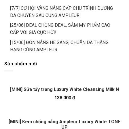
[7/7] CƠ HỘI VÀNG NÂNG CẤP CHU TRÌNH DƯỠNG
DA CHUYÊN SÂU CÙNG AMPLEUR
[25/06] DEAL CHỒNG DEAL, SẮM MỸ PHẨM CAO
CẤP VỚI GIÁ CỰC HỜI!
[15/06] ĐÓN NẮNG HÈ SANG, CHUẨN DA THĂNG
HẠNG CÙNG AMPLEUR
Sản phẩm mới
[MINI] Sữa tẩy trang Luxury White Cleansing Milk N
138.000
₫
[MINI] Kem chống nắng Ampleur Luxury White TONE
UP