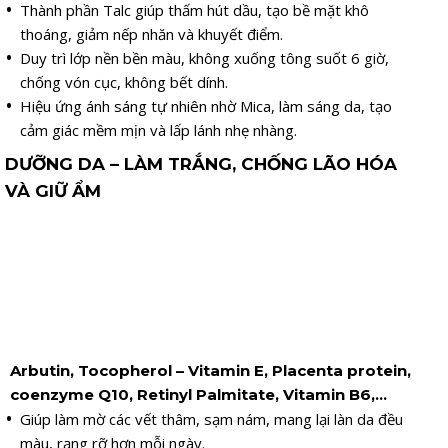
Thành phần Talc giúp thấm hút dầu, tạo bề mặt khô
thoáng, giảm nếp nhăn và khuyết điểm.
Duy trì lớp nền bền màu, không xuống tông suốt 6 giờ,
chống vón cục, không bết dính.
Hiệu ứng ánh sáng tự nhiên nhờ Mica, làm sáng da, tạo
cảm giác mềm mịn và lấp lánh nhẹ nhàng.
DƯỠNG DA – LÀM TRẮNG, CHỐNG LÃO HÓA
VÀ GIỮ ẨM
Arbutin, Tocopherol – Vitamin E, Placenta protein,
coenzyme Q10, Retinyl Palmitate, Vitamin B6,…
Giúp làm mờ các vết thâm, sạm nám, mang lại làn da đều
màu, rạng rỡ hơn mỗi ngày.