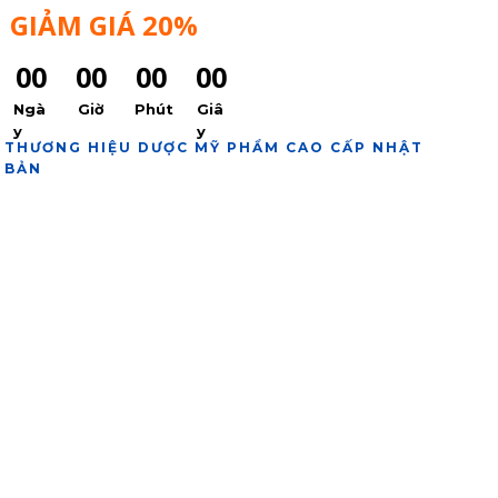
GIẢM GIÁ 20%
MUA NGAY
00
00
00
00
Ngà
Giờ
Phút
Giâ
y
y
THƯƠNG HIỆU DƯỢC MỸ PHẨM CAO CẤP NHẬT
BẢN