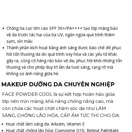
Chống tia cực tím cao SPF 50+/PA++++ tạo lớp màng bảo
vệ da trước tác hại của tia UV, ngăn ngừa quá trình thâm
sạm, xỉn màu
Thành phần kích hoạt bằng ánh sáng được bào chế để phục
hồi tổn thương da do quá trình oxy hóa và các yếu tố khác
gây ra, củng cố hàng rào bảo vệ da, phục hồi khỏi những tổn
thương và cho phép duy trì làn da tươi sáng, rạng rỡ mà
không sợ ánh nắng giữa hè.
MAKEUP DƯỠNG DA CHUYÊN NGHIỆP
FACE POWDER COOL là sự kết hợp hoàn hảo giữa
lớp nền mịn màng, khả năng chống nắng cao, mà
còn chứa các hoạt chất chăm sóc da như LÀM
SÁNG, CHỐNG LÃO HÓA, CẤP ẨM TỨC THÌ CHO DA:
Hoạt chất làm sáng da: Arbutin, Vitamin E
Hoạt chất chống lão hóa: Coenzyme Q10, Retinyl Palmitate