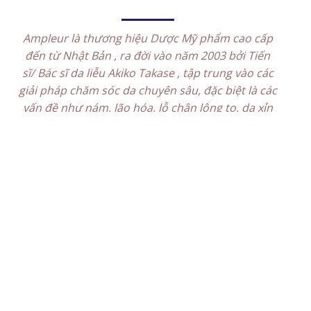
Ampleur là thương hiệu Dược Mỹ phẩm cao cấp
đến từ Nhật Bản , ra đời vào năm 2003 bởi Tiến
sĩ/ Bác sĩ da liễu Akiko Takase , tập trung vào các
giải pháp chăm sóc da chuyên sâu, đặc biệt là các
vấn đề như nám, lão hóa, lỗ chân lông to, da xỉn
màu, và bảo vệ da khỏi các tác nhân môi trường
như ánh sáng xanh, ô nhiễm, và tia UV.