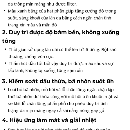
da trông mịn màng như được filter.
Màu xanh băng của hạt phấn giúp tăng cường độ trong
suốt, sảng khoái của làn da bằng cách ngăn chặn tình
trạng xỉn màu và mẩn đỏ
2. Duy trì được độ bám bền, không xuống
tông
Thời gian sử dụng lâu dài có thể lên tới 6 tiếng. Bột khô
thoáng, chống vón cục.
Thấm hút dầu tốt bởi vậy duy trì được máu sắc và sự
lấp lánh, không bị xuống tông sạm xỉn
3. Kiểm soát dầu thừa, bã nhờn suốt 8h
Loại bỏ bã nhờn, mồ hôi và lỗ chân lông: ngăn chặn kịp
thời bã nhờn dư thừa cùng với mồ hôi trên khuôn mặt và
se khít lỗ chân lông, phấn phủ cho phép duy trì tình
trạng da mịn màng ngay cả khi nắng nóng gay gắ
4. Hiệu ứng làm mát và giải nhiệt
Bao bọc làn da với cảm giác mát mẻ dễ chịu và ngăn