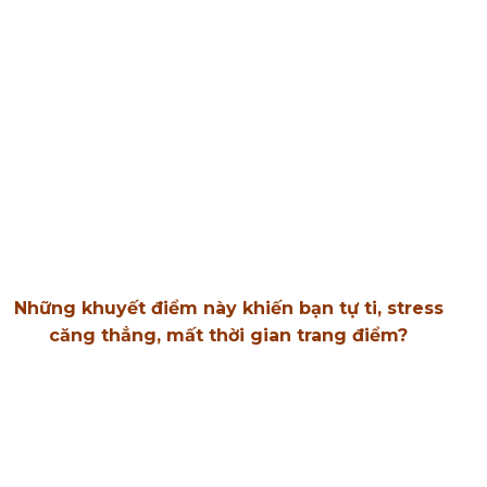
Quầng thâm
mắt khiến
Mụn cứng đầu
Sạm nám, tàn
gương mặt luôn
không thể che
nhang loang lổ
thiếu sức sống
giấu
Những khuyết điểm này khiến bạn tự ti, stress
căng thẳng, mất thời gian trang điểm?