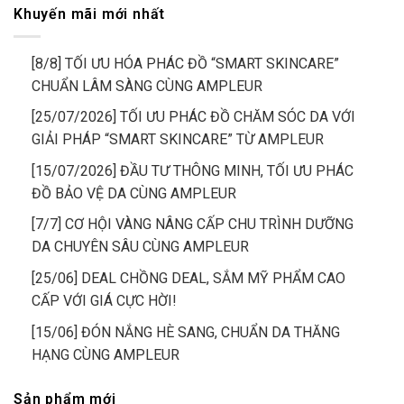
Khuyến mãi mới nhất
[8/8] TỐI ƯU HÓA PHÁC ĐỒ “SMART SKINCARE”
CHUẨN LÂM SÀNG CÙNG AMPLEUR
[25/07/2026] TỐI ƯU PHÁC ĐỒ CHĂM SÓC DA VỚI
GIẢI PHÁP “SMART SKINCARE” TỪ AMPLEUR
[15/07/2026] ĐẦU TƯ THÔNG MINH, TỐI ƯU PHÁC
ĐỒ BẢO VỆ DA CÙNG AMPLEUR
[7/7] CƠ HỘI VÀNG NÂNG CẤP CHU TRÌNH DƯỠNG
DA CHUYÊN SÂU CÙNG AMPLEUR
[25/06] DEAL CHỒNG DEAL, SẮM MỸ PHẨM CAO
CẤP VỚI GIÁ CỰC HỜI!
[15/06] ĐÓN NẮNG HÈ SANG, CHUẨN DA THĂNG
HẠNG CÙNG AMPLEUR
Sản phẩm mới