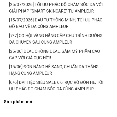
[25/07/2026] TỐI ƯU PHÁC ĐỒ CHĂM SÓC DA VỚI
GIẢI PHÁP “SMART SKINCARE” TỪ AMPLEUR
[15/07/2026] ĐẦU TƯ THÔNG MINH, TỐI ƯU PHÁC
ĐỒ BẢO VỆ DA CÙNG AMPLEUR
[7/7] CƠ HỘI VÀNG NÂNG CẤP CHU TRÌNH DƯỠNG
DA CHUYÊN SÂU CÙNG AMPLEUR
[25/06] DEAL CHỒNG DEAL, SẮM MỸ PHẨM CAO
CẤP VỚI GIÁ CỰC HỜI!
[15/06] ĐÓN NẮNG HÈ SANG, CHUẨN DA THĂNG
HẠNG CÙNG AMPLEUR
[6/6] ĐẠI TIỆC SIÊU SALE 6.6: RỰC RỠ ĐÓN HÈ, TỐI
ƯU PHÁC ĐỒ CHĂM SÓC DA CÙNG AMPLEUR
Sản phẩm mới